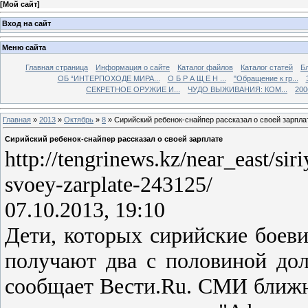
[
Мой сайт
]
Вход на сайт
Меню сайта
Главная страница
Информация о сайте
Каталог файлов
Каталог статей
Б
ОБ “ИНТЕРПОХОДЕ МИРА...
О Б Р А Щ Е Н ...
"Обращение к гр...
СЕКРЕТНОЕ ОРУЖИЕ И...
ЧУДО ВЫЖИВАНИЯ: КОМ...
200
Главная
»
2013
»
Октябрь
»
8
» Сирийский ребенок-снайпер рассказал о своей зарпла
Сирийский ребенок-снайпер рассказал о своей зарплате
http://tengrinews.kz/near_east/sir
svoey-zarplate-243125/
07.10.2013, 19:10
Дети, которых сирийские боеви
получают два с половиной дол
сообщает Вести.Ru. СМИ ближне