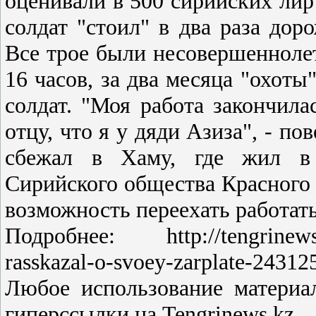
оценивали в 500 сирийских лир 
солдат "стоил" в два раза дор
Все трое были несовершенноле
16 часов, за два месяца "охоты
солдат. "Моя работа закончила
отцу, что я у дяди Азиза", - п
сбежал в Хаму, где жил в 
Сирийского общества Красного 
возможность переехать работать
Подробнее: http://tengrinews.kz
rasskazal-o-svoey-zarplate-24312
Любое использование материа
гиперссылки на Tengrinews.kz