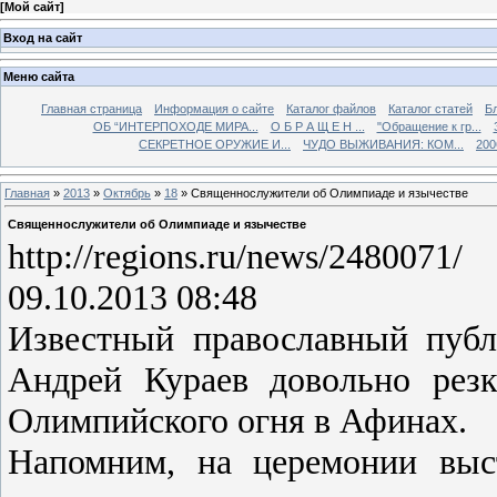
[
Мой сайт
]
Вход на сайт
Меню сайта
Главная страница
Информация о сайте
Каталог файлов
Каталог статей
Б
ОБ “ИНТЕРПОХОДЕ МИРА...
О Б Р А Щ Е Н ...
"Обращение к гр...
СЕКРЕТНОЕ ОРУЖИЕ И...
ЧУДО ВЫЖИВАНИЯ: КОМ...
200
Главная
»
2013
»
Октябрь
»
18
» Священнослужители об Олимпиаде и язычестве
Священнослужители об Олимпиаде и язычестве
http://regions.ru/news/2480071/
09.10.2013 08:48
Известный православный пуб
Андрей Кураев довольно рез
Олимпийского огня в Афинах.
Напомним, на церемонии выс