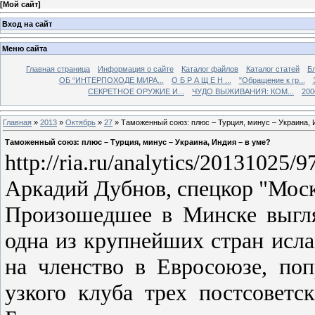
[
Мой сайт
]
Вход на сайт
Меню сайта
Главная страница
Информация о сайте
Каталог файлов
Каталог статей
Б
ОБ “ИНТЕРПОХОДЕ МИРА...
О Б Р А Щ Е Н ...
"Обращение к гр...
СЕКРЕТНОЕ ОРУЖИЕ И...
ЧУДО ВЫЖИВАНИЯ: КОМ...
200
Главная
»
2013
»
Октябрь
»
27
» Таможенный союз: плюс – Турция, минус – Украина, 
Таможенный союз: плюс – Турция, минус – Украина, Индия – в уме?
http://ria.ru/analytics/20131025/
Аркадий Дубнов, спецкор "Моск
Произошедшее в Минске выгля
одна из крупнейших стран исла
на членство в Евросоюзе, по
узкого клуба трех постсоветск