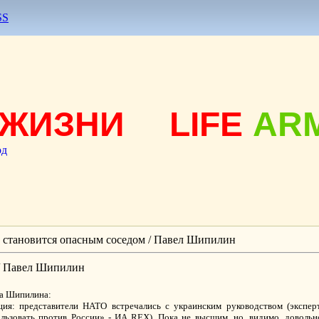
SS
ЖИЗНИ
LIFE
AR
од
 становится опасным соседом / Павел Шипилин
 / Павел Шипилин
ла Шипилина:
ция: представители НАТО встречались с украинским руководством (экспе
льзовать против России» - ИА REX). Пока не высшим, но, видимо, довольн