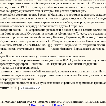
in, на секретном саммите обсуждалось подключение Украины к CEPS — евр
на еще в конце 1950-х годов для снабжения топливом военных аэродромов и ба
кая конфигурация вместо той, к которой мы успели привыкнуть.
 дружбе и сотрудничестве России и Украины, в котором, в частности, сказано
ся Сторон воздерживается от участия или поддержки, каких бы то ни было д
тся не заключать с третьими странами каких-либо договоров, направленных
ия была использована в ущерб безопасности другой Стороны».
холодной войны — она прекрасно работает и в наши дни. Во всяком случае, н
емя бомбардировок Югославии и миссии в Афганистане. То есть, это реально 
роводов, проходящих через Францию, Бельгию, Германию, Испанию, Люксем
n`а, она значительно расширена — к CEPS присоединены Чехия, Польша и Болг
dikal.ru/i719/1309/23/cc4f61d20b50.jpg, взятой, впрочем, из открытой час
Правда, здесь отсутствуют страны — члены бывшего Варшавского договора
ся.
ция. К основным внешним угрозам, кроме прочего, причислены:
ганизации Североатлантического договора (НАТО) глобальными функциям
нфраструктуру стран — членов НАТО к границам Российской Федерации;
народных договоренностей.
акомиться с ним может любой желающий, включая киевских политиков. Нет 
таким непредсказуемым государством слишком опасно. Не знаю, на каком эта
ось разруливать военным.
е и сотрудничестве, то и само существование Украины в современных граница
йтинг
: 0.0/0 |
ть комментарии могут только зарегистрированные пользователи
[
Регистрация
|
Вход
]