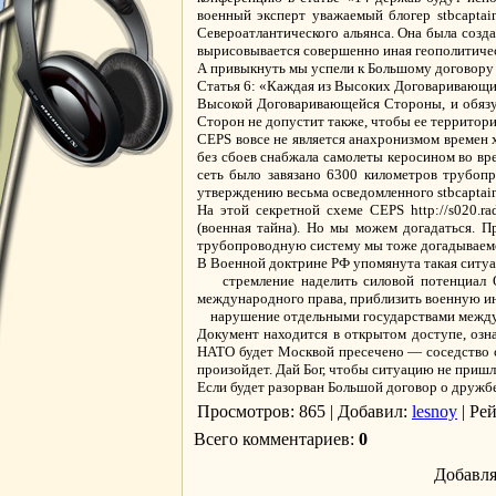
военный эксперт уважаемый блогер stbcapta
Североатлантического альянса. Она была созда
вырисовывается совершенно иная геополитичес
А привыкнуть мы успели к Большому договору о
Статья 6: «Каждая из Высоких Договаривающих
Высокой Договаривающейся Стороны, и обязуе
Сторон не допустит также, чтобы ее территор
CEPS вовсе не является анахронизмом времен 
без сбоев снабжала самолеты керосином во вр
сеть было завязано 6300 километров трубоп
утверждению весьма осведомленного stbcaptai
На этой секретной схеме CEPS http://s020.ra
(военная тайна). Но мы можем догадаться. 
трубопроводную систему мы тоже догадываем
В Военной доктрине РФ упомянута такая ситуа
стремление наделить силовой потенциал Ор
международного права, приблизить военную и
нарушение отдельными государствами между
Документ находится в открытом доступе, озн
НАТО будет Москвой пресечено — соседство с 
произойдет. Дай Бог, чтобы ситуацию не пришл
Если будет разорван Большой договор о дружб
Просмотров
: 865 |
Добавил
:
lesnoy
|
Ре
Всего комментариев
:
0
Добавля