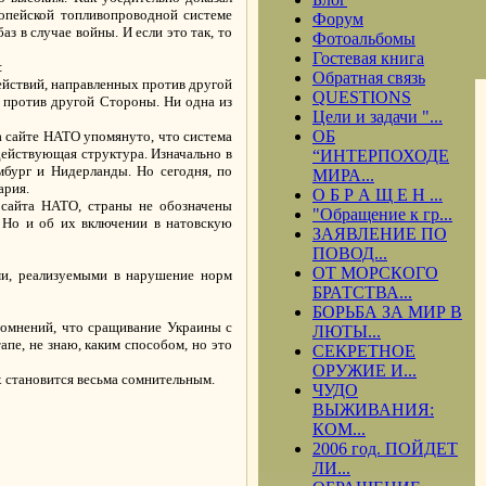
опейской топливопроводной системе
Форум
з в случае войны. И если это так, то
Фотоальбомы
Гостевая книга
:
Обратная связь
ействий, направленных против другой
QUESTIONS
 против другой Стороны. Ни одна из
Цели и задачи "...
ОБ
а сайте НАТО упомянуто, что система
действующая структура. Изначально в
“ИНТЕРПОХОДЕ
бург и Нидерланды. Но сегодня, по
МИРА...
ария.
О Б Р А Щ Е Н ...
ти сайта НАТО, страны не обозначены
"Обращение к гр...
. Но и об их включении в натовскую
ЗАЯВЛЕНИЕ ПО
ПОВОД...
ОТ МОРСКОГО
и, реализуемыми в нарушение норм
БРАТСТВА...
БОРЬБА ЗА МИР В
сомнений, что сращивание Украины с
ЛЮТЫ...
пе, не знаю, каким способом, но это
СЕКРЕТНОЕ
ОРУЖИЕ И...
х становится весьма сомнительным.
ЧУДО
ВЫЖИВАНИЯ:
КОМ...
2006 год. ПОЙДЕТ
.
ЛИ...