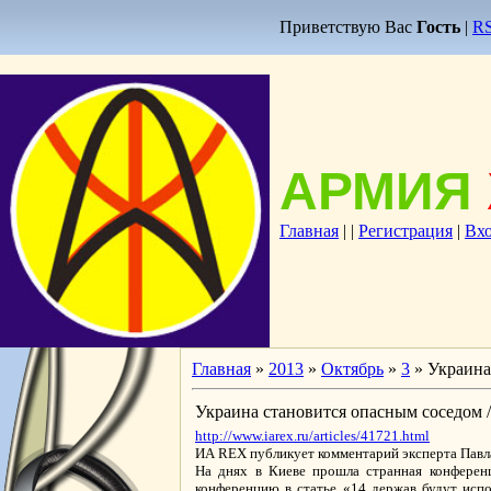
Приветствую Вас
Гость
|
R
АРМИЯ
Главная
|
|
Регистрация
|
Вх
Главная
»
2013
»
Октябрь
»
3
» Украина
Украина становится опасным соседом
http://www.iarex.ru/articles/41721.html
ИА REX публикует комментарий эксперта Пав
На днях в Киеве прошла странная конферен
конференцию в статье «14 держав будут испо