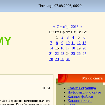
Пятница, 07.08.2026, 06:29
«
Октябрь 2013
»
Пн
Вт
Ср
Чт
Пт
Сб
Вс
MY
1
2
3
4
5
6
7
8
9
10
11
12
13
14
15
16
17
18
19
20
21
22
23
24
25
26
27
28
29
30
31
Меню сайта
01:34
Главная страница
Информация о сайте
Каталог файлов
Каталог статей
рт Лев Вершинин комментировал эту
о высоким. Как убедительно доказал
Блог