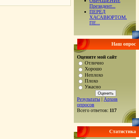
ОБРАЩЕНИЕ
Президент...
ПЕРЕД
ХАСАВЮРТОМ.
ПЕ...
Наш опрос
Оцените мой сайт
Отлично
Хорошо
Неплохо
Плохо
Ужасно
Результаты
|
Архив
опросов
Всего ответов:
117
Статистика