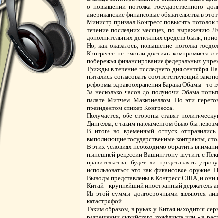
о повышении потолка государственного долг
американские финансовые обязательства в этот 
Министр призвал Конгресс повысить потолок г
течение последних месяцев, по выражению Ль
дополнительных денежных средств были, прио
Но, как оказалось, повышение потолка госдо
Конгрессе не смогли достичь компромисса о
побережья финансирование федеральных учреж
Трижды в течение последнего дня сентября Па
пытались согласовать соответствующий законо
реформы здравоохранения Барака Обамы - то гл
За несколько часов до полуночи Обама попы
палате Митчем Макконеллом. Но эти перегов
президентом спикер Конгресса.
Получается, обе стороны ставят политическ
Дингелла, с таким парламентом было бы невозм
В итоге во временный отпуск отправились
выполняющие государственные контракты, сто
В этих условиях необходимо обратить внимание
нынешней рецессии Вашингтону шутить с Пекин
правительства, будет ли представлять угро
использоваться это как финансовое оружие. 
Выводы представлены в Конгресс США, и они 
Китай - крупнейший иностранный держатель ам
Из этой суммы долгосрочными являются лиш
катастрофой.
Таким образом, в руках у Китая находится се
разрешении сирийского конфликта или - в рас