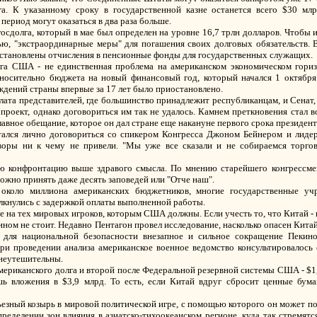
а. К указанному сроку в государственной казне останется всего $30 млр
период могут оказаться в два раза больше.
осдолга, который в мае был определен на уровне 16,7 трлн долларов. Чтобы
ю, "экстраординарные меры" для погашения своих долговых обязательств. 
становлены отчисления в пенсионные фонды для государственных служащих.
лга США - не единственная проблема на американском экономическом гори
тносительно бюджета на новый финансовый год, который начался 1 октябр
дений страны впервые за 17 лет было приостановлено.
лата представителей, где большинство принадлежит республиканцам, и Сенат
проект, однако договориться им так не удалось. Камнем преткновения стал
авное обещание, которое он дал стране еще накануне первого срока президент
тался лично договориться со спикером Конгресса Джоном Бейнером и лиде
оры ни к чему не привели. "Мы уже все сказали и не собираемся торгова
ую конфронтацию выше здравого смысла. По мнению старейшего конгрессме
ожно принять даже десять заповедей или "Отче наш".
 около миллиона американских бюджетников, многие государственные уч
лкнулись с задержкой оплаты выполненной работы.
 на тех мировых игроков, которым США должны. Если учесть то, что Китай - 
ом не стоит. Недавно Пентагон провел исследование, насколько опасен Кита
зу для национальной безопасности внезапное и сильное сокращение Пеки
При проведении анализа американское военное ведомство консультировало
неутешительны.
ериканского долга и второй после Федеральной резервной системы США - $1,1
ь вложения в $3,9 млрд. То есть, если Китай вдруг сбросит ценные бум
рьезный козырь в мировой политической игре, с помощью которого он может п
пределении зон влияния в азиатско-тихоокеанском регионе, куда так стремят