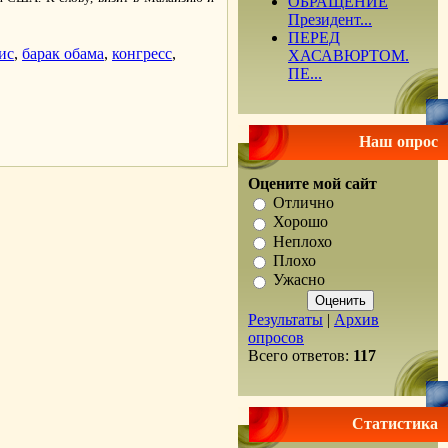
ОБРАЩЕНИЕ
Президент...
ПЕРЕД
ис
,
барак обама
,
конгресс
,
ХАСАВЮРТОМ.
ПЕ...
.
Наш опрос
Оцените мой сайт
Отлично
Хорошо
Неплохо
Плохо
Ужасно
Результаты
|
Архив
опросов
Всего ответов:
117
Статистика