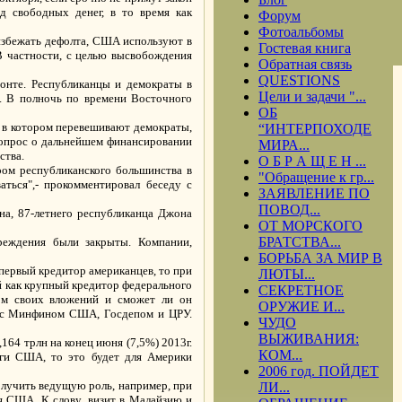
д свободных денег, в то время как
Форум
Фотоальбомы
 избежать дефолта, США используют в
Гостевая книга
В частности, с целью высвобождения
Обратная связь
QUESTIONS
зонте. Республиканцы и демократы в
Цели и задачи "...
я. В полночь по времени Восточного
ОБ
, в котором перевешивают демократы,
“ИНТЕРПОХОДЕ
 вопрос о дальнейшем финансировании
МИРА...
ства.
О Б Р А Щ Е Н ...
ром республиканского большинства в
"Обращение к гр...
ться",- прокомментировал беседу с
ЗАЯВЛЕНИЕ ПО
ПОВОД...
на, 87-летнего республиканца Джона
ОТ МОРСКОГО
БРАТСТВА...
реждения были закрыты. Компании,
БОРЬБА ЗА МИР В
первый кредитор американцев, то при
ЛЮТЫ...
й как крупный кредитор федерального
СЕКРЕТНОЕ
ном своих вложений и сможет ли он
ОРУЖИЕ И...
сь с Минфином США, Госдепом и ЦРУ.
ЧУДО
ВЫЖИВАНИЯ:
64 трлн на конец июня (7,5%) 2013г.
КОМ...
аги США, то это будет для Америки
2006 год. ПОЙДЕТ
олучить ведущую роль, например, при
ЛИ...
ся США. К слову, визит в Малайзию и