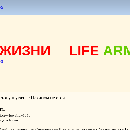
SS
ЖИЗНИ
LIFE
AR
од
тону шутить с Пекином не стоит...
...
ction=view&id=18154
 для Китая
об Лью заявил, что Соединенные Штаты могут оказаться банкротом уже 17 о