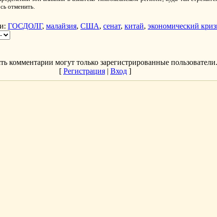
сь отменить.
и
:
ГОСДОЛГ
,
малайзия
,
США
,
сенат
,
китай
,
экономический криз
ть комментарии могут только зарегистрированные пользователи
[
Регистрация
|
Вход
]