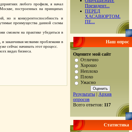
ОБРАЩЕНИЕ
дприятиях любого профиля, я начал
Президент...
в Москве, построенных на принципах
ПЕРЕД
ХАСАВЮРТОМ.
ий, но и конкурентоспособность и
ПЕ...
щутимые преимущества данной схемы
ами сможем на практике убедиться в
Наш опрос
, и заканчивая мелкими проблемами в
уже сейчас начинать этот процесс.
всех видах бизнеса.
Оцените мой сайт
Отлично
Хорошо
Неплохо
.
Плохо
Ужасно
Результаты
|
Архив
опросов
Всего ответов:
117
Статистика