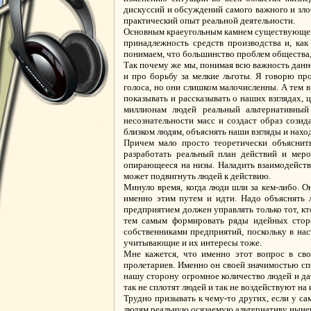
дискуссий и обсуждений самого важного и зло
практический опыт реальной деятельности.
Основным краеугольным камнем существующего 
принадлежность средств производства и, ка
понимаем, что большинство проблем общества,
Так почему же мы, понимая всю важность данн
и про борьбу за мелкие льготы. Я говорю пр
голоса, но они слишком малочисленны. А тем 
показывать и рассказывать о наших взглядах, 
миллионам людей реальный альтернативный
несознательности масс и создаст образ созид
близком людям, объяснять наши взгляды и нахо
Причем мало просто теоретически объяснить
разработать реальный план действий и мер
опирающееся на низы. Наладить взаимодействи
может подвигнуть людей к действию.
Минуло время, когда люди шли за кем-либо. О
именно этим путем и идти. Надо объяснять л
предприятием должен управлять только тот, кт
тем самым формировать ряды идейных сторо
собственниками предприятий, поскольку в на
учитывающие и их интересы тоже.
Мне кажется, что именно этот вопрос в св
пролетариев. Именно он своей значимостью сп
нашу сторону огромное количество людей и да
так не сплотят людей и так не воздействуют на 
Трудно призывать к чему-то других, если у с
людям реальную осязаемую альтернативу нынеш