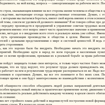
бодневного, на мой взгляд, вопроса — самоорганизации на рабочем месте. По
строя, оказывающим влияние на все стороны жизни человека и общества в цел
к следствие, вытекающие отсюда производственные отношения. Думаю, с э
 с которыми мы пытаемся бороться, имеют свой корень именно в этом осново
ой темы, совсем не уделяем ей должного внимания? Я не говорю сейчас про 
о передачу производств и предприятий в управление советам трудовых колл
временем именно этот вопрос имеет чисто практическое значение и применени
целях, методах и о внедрении всего этого в реальную жизнь уже сейчас. Имен
 путь организации производства и общества в целом. Именно этот воп
ателей с цельными представлениями о мире и системой ценностей. И ведь э
дить сторонников.
, как это хорошо было бы внедрить. Необходимо начать это внедрять по
оприятий. Необходимо идти в народ по всем городам и населенным пункт
е со всеми профсоюзами, призывая их к реальной борьбе за права работник
ни пойдут защищать только свои интересы, и только через частное благо мож
юдям, что их труд воруют, что результат труда должен принадлежать им, 
о работает на нем и результатами труда вправе распоряжаться он же. Надо вс
нников и соратников. Думаю, вы все это понимаете и без моих слов. По
стоящее время и они будут заинтересованы во взаимодействии с коллективом
оей обширности способен объединить людей разных направлений деятель
особен придать новый импульс и практическое применение всему движению тр
ть возможность реально действовать каждому человеку в ареале своего обита
их сознание.
амих нет стройного плана действий и видения путей построения новой форма
нему строю. И я пошел по этому пути.