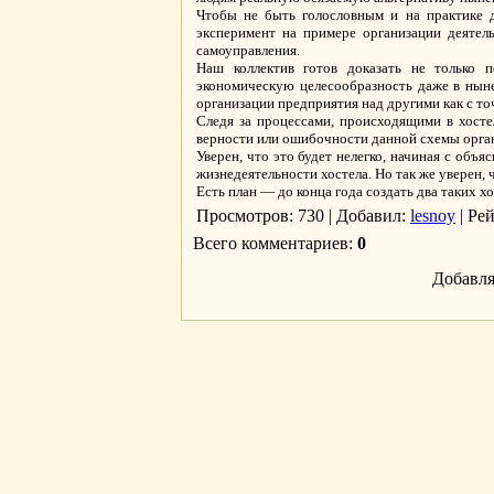
Чтобы не быть голословным и на практике д
эксперимент на примере организации деятель
самоуправления.
Наш коллектив готов доказать не только п
экономическую целесообразность даже в ны
организации предприятия над другими как с точ
Следя за процессами, происходящими в хосте
верности или ошибочности данной схемы орган
Уверен, что это будет нелегко, начиная с объ
жизнедеятельности хостела. Но так же уверен,
Есть план — до конца года создать два таких х
Просмотров
: 730 |
Добавил
:
lesnoy
|
Ре
Всего комментариев
:
0
Добавля