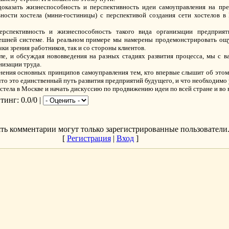
оказать жизнеспособность и перспективность идеи самоуправления на пре
ности хостела (мини-гостиницы) с перспективой создания сети хостелов 
ерспективность и жизнеспособность такого вида организации предприят
нешней системе. На реальном примере мы намерены продемонстрировать о
ки зрения работников, так и со стороны клиентов.
ле, и обсуждая нововведения на разных стадиях развития процесса, мы с в
изации труда.
яснения основных принципов самоуправления тем, кто впервые слышит об этом
 что это единственный путь развития предприятий будущего, и что необходимо 
остела в Москве и начать дискуссию по продвижению идеи по всей стране и во 
йтинг
: 0.0/0 |
ть комментарии могут только зарегистрированные пользователи
[
Регистрация
|
Вход
]