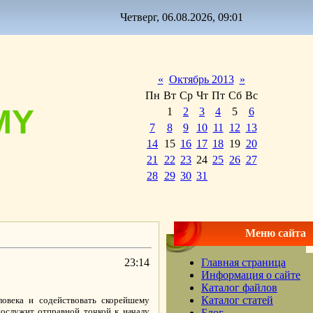
Четверг, 06.08.2026, 09:01
«
Октябрь 2013
»
Пн
Вт
Ср
Чт
Пт
Сб
Вс
MY
1
2
3
4
5
6
7
8
9
10
11
12
13
14
15
16
17
18
19
20
21
22
23
24
25
26
27
28
29
30
31
Меню сайта
23:14
Главная страница
Информация о сайте
Каталог файлов
Каталог статей
ловека и содействовать скорейшему
послужит отправной точкой к началу
Блог