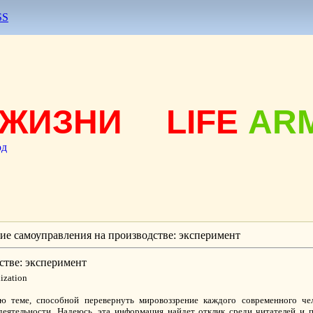
SS
ЖИЗНИ
LIFE
AR
од
ие самоуправления на производстве: эксперимент
стве: эксперимент
nization
ю теме, способной перевернуть мировоззрение каждого современного че
еятельности. Надеюсь, эта информация найдет отклик среди читателей и 