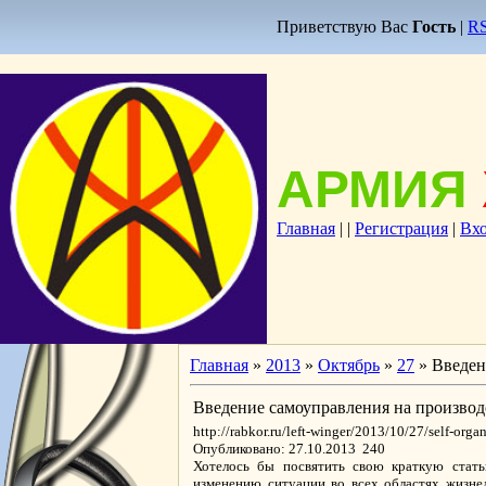
Приветствую Вас
Гость
|
R
АРМИЯ
Главная
|
|
Регистрация
|
Вх
Главная
»
2013
»
Октябрь
»
27
» Введен
Введение самоуправления на производ
http://rabkor.ru/left-winger/2013/10/27/self-orga
Опубликовано: 27.10.2013 240
Хотелось бы посвятить свою краткую стать
изменению ситуации во всех областях жизнед