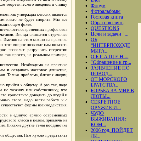
сле теоретического введения я опишу
Форум
Фотоальбомы
ом, как утверждал классик, является
Гостевая книга
тим никто не будет спорить. Мы все
Обратная связь
полагающем факте.
QUESTIONS
деятельность современных профсоюзов
Цели и задачи "...
ективов. Иногда слышатся отдельные
ОБ
е. Именно на этом можно на практике
но этот вопрос позволит нам показать
“ИНТЕРПОХОДЕ
рос позволит разрушить стереотип
МИРА...
то так просто, на реальном примере,
О Б Р А Щ Е Н ...
"Обращение к гр...
всеместно. Необходимо на практике
ЗАЯВЛЕНИЕ ПО
ам и создавать массовое движение,
ПОВОД...
ов. Только проблема, близкая людям,
ОТ МОРСКОГО
БРАТСТВА...
но прийти к общему. А раз так, надо
а не хозяину или собственнику, что
БОРЬБА ЗА МИР В
е это кропотливо доводить до людей и
ЛЮТЫ...
мимо этого, надо вести работу и с
СЕКРЕТНОЕ
: существуют формы взаимодействия,
ОРУЖИЕ И...
ЧУДО
ности в единую армию современных
ВЫЖИВАНИЯ:
удового класса в целом, привлечь на
КОМ...
ния. Никакие другие темы поодиночке
2006 год. ПОЙДЕТ
ции общества. Нам нужно представить
ЛИ...