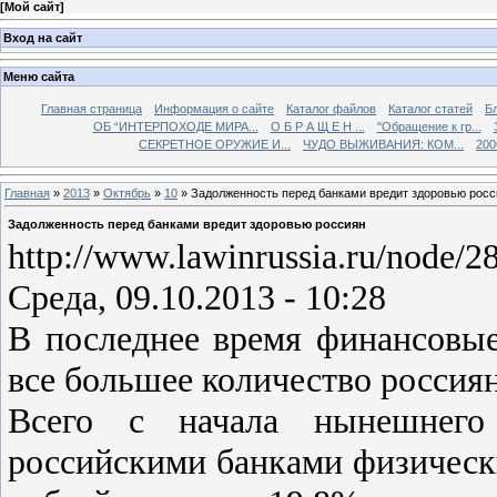
[
Мой сайт
]
Вход на сайт
Меню сайта
Главная страница
Информация о сайте
Каталог файлов
Каталог статей
Б
ОБ “ИНТЕРПОХОДЕ МИРА...
О Б Р А Щ Е Н ...
"Обращение к гр...
СЕКРЕТНОЕ ОРУЖИЕ И...
ЧУДО ВЫЖИВАНИЯ: КОМ...
200
Главная
»
2013
»
Октябрь
»
10
» Задолженность перед банками вредит здоровью росс
Задолженность перед банками вредит здоровью россиян
http://www.lawinrussia.ru/node/2
Среда, 09.10.2013 - 10:28
В последнее время финансовые
все большее количество россиян
Всего с начала нынешнего
российскими банками физически