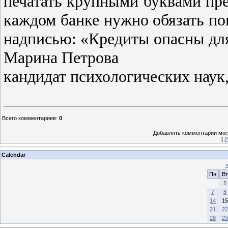
печатать крупными буквами пре
каждом банке нужно обязать пов
надписью: «Кредиты опасны для
Марина Петрова
кандидат психологических наук
Всего комментариев
:
0
Добавлять комментарии могу
[
Р
Calendar
Пн
Вт
1
7
8
14
15
21
22
28
29