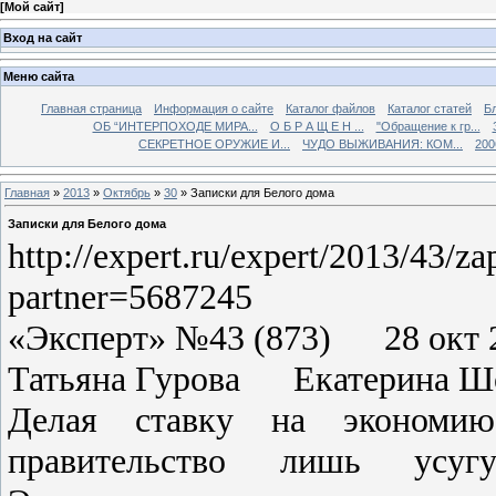
[
Мой сайт
]
Вход на сайт
Меню сайта
Главная страница
Информация о сайте
Каталог файлов
Каталог статей
Б
ОБ “ИНТЕРПОХОДЕ МИРА...
О Б Р А Щ Е Н ...
"Обращение к гр...
СЕКРЕТНОЕ ОРУЖИЕ И...
ЧУДО ВЫЖИВАНИЯ: КОМ...
200
Главная
»
2013
»
Октябрь
»
30
» Записки для Белого дома
Записки для Белого дома
http://expert.ru/expert/2013/43/z
partner=5687245
«Эксперт» №43 (873) 28 окт 2
Татьяна Гурова Екатерина Ш
Делая ставку на экономию
правительство лишь усугу