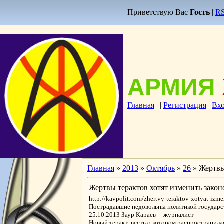
Приветствую Вас
Гость
|
R
АРМИЯ
Главная
|
|
Регистрация
|
Вх
Главная
»
2013
»
Октябрь
»
26
» Жертвы
Жертвы терактов хотят изменить закон
http://kavpolit.com/zhertvy-teraktov-xotyat-izme
Пострадавшие недовольны политикой государс
25.10.2013 Заур Караев журналист
Новый теракт, весть о котором распространил