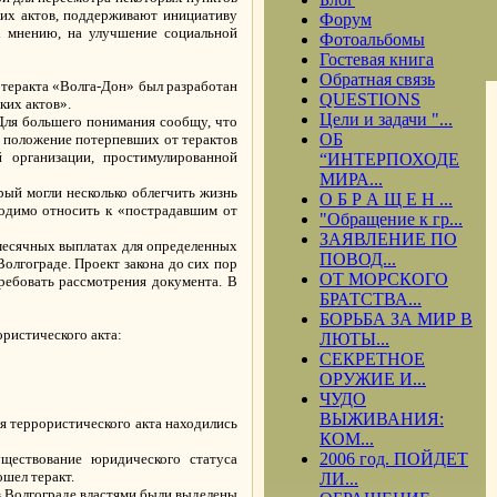
ких актов, поддерживают инициативу
Форум
х мнению, на улучшение социальной
Фотоальбомы
Гостевая книга
Обратная связь
 теракта «Волга-Дон» был разработан
QUESTIONS
ких актов».
Цели и задачи "...
 Для большего понимания сообщу, что
ОБ
бы положение потерпевших от терактов
й организации, простимулированной
“ИНТЕРПОХОДЕ
МИРА...
рый могли несколько облегчить жизнь
О Б Р А Щ Е Н ...
ходимо относить к «пострадавшим от
"Обращение к гр...
ЗАЯВЛЕНИЕ ПО
месячных выплатах для определенных
ПОВОД...
Волгограде. Проект закона до сих пор
ОТ МОРСКОГО
требовать рассмотрения документа. В
БРАТСТВА...
БОРЬБА ЗА МИР В
ористического акта:
ЛЮТЫ...
СЕКРЕТНОЕ
ОРУЖИЕ И...
ЧУДО
ВЫЖИВАНИЯ:
ия террористического акта находились
КОМ...
2006 год. ПОЙДЕТ
ществование юридического статуса
ошел теракт.
ЛИ...
в Волгограде властями были выделены