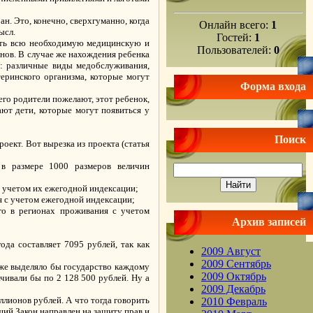
. Это, конечно, сверхгуманно, когда
Онлайн всего:
1
ысл.
Гостей:
1
ать всю необходимую медицинскую и
Пользователей:
0
нов. В случае же нахождения ребенка
: различные виды медобслуживания,
еринского организма, которые могут
Форма входа
 его родители пожелают, этот ребенок,
ают дети, которые могут появиться у
Поиск
ект. Вот вырезка из проекта (статья
 в размере 1000 размеров величин
 учетом их ежегодной индексации;
я с учетом ежегодной индексации;
го в регионах проживания с учетом
Архив записей
да составляет 7095 рублей, так как
2009 Август
2009 Сентябрь
 же выделяло бы государство каждому
2009 Октябрь
ивали бы по 2 128 500 рублей. Ну а
2009 Декабрь
лионов рублей. А что тогда говорить
2010 Февраль
щий Закон направлен на защиту прав и