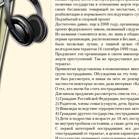
политики государства в отношении жертв тер
своих бесланских товарищей по несчастью,
реабилитации и нормального последующего су
Подзабытый и спорный проект
Достаточно давно, еще в 2008 году, организац
проект федерального закона, названный следу
Из названия становится ясно, но лишь в общи
первая организация, расположенная в Беслане,
было несколько лучше, а главной целью «В
волгодонским терактом 16 сентября 1999 года,
Предлагают эти организации в своем законопр
жертв преступлений. Так же предоставлен до
теракта».
Привилегии представлены в пожизненных мног
групп пострадавших. Обсуждения на эту тему в
не был рассмотрен, и никак на него не реаги
частности некоторые из них дали интервью «Ка
О тех, кто могли бы стать пострадавшими
Для начала предлагаю рассмотреть список тех, 
1) Граждане Российской Федерации, пострадав
2) Родители, члены семьи (супруги, дети, брат
3) Инвалиды вследствие террористических акто
4) Граждане другого государства, пострадавш
5) Дети и подростки в возрасте до 18 лет, по
во внутриутробном состоянии, а также дети пе
С первой категорией пострадавших все дос
«пострадавший от теракта», в целом характериз
И государство принимает определенные меры в