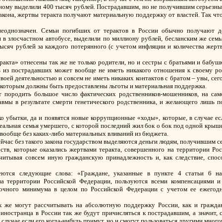
ому выделили 400 тысяч рублей. Пострадавшим, но не получившим серьезные
акона, жертвы теракта получают материальную поддержку от властей. Так что
неоднозначен. Семьи погибших от терактов в России обычно получают д
 в злосчастном автобусе, выделили по миллиону рублей, бесланским же семья
ысяч рублей за каждого потерянного (с учетом инфляции и количества жерт
акта» отнесены так же не только родители, но и сестры с братьями и бабуш
дь из пострадавших может вообще не иметь никакого отношения к своему род
своей деятельностью и совсем не иметь никаких контактов с братом – увы, сег
, которым должны быть предоставлены льготы и материальная поддержка.
ет породить большое число фактических родственников-мошенников, на са
авмы в результате смерти генетического родственника, и желающего лишь 
ко убытки, да и появятся новые коррупционные «ходы», которые, в случае е
реальная семья умершего, с которой последний жил бок о бок под одной крыше
 вообще без каких-либо материальных вливаний из бюджета.
ейчас без такого закона государством выделяются деньги людям, получившим с
ств, которые оказались жертвами теракта, совершенного на территории Ро
учитывая совсем иную гражданскую принадлежность и, как следствие, спо
еются следующие слова: «Граждане, указанные в пункте 4 статьи 6 на
на территории Российской Федерации, пользуются всеми компенсациями и
точного минимума в целом по Российской Федерации с учетом ее ежегод
к же могут рассчитывать на абсолютную поддержку России, как и граждан
 иностранца в России так же будут причисляться к пострадавшим, а значит,
случае если его когда-нибудь примут, но и смогут пользоваться другими мно