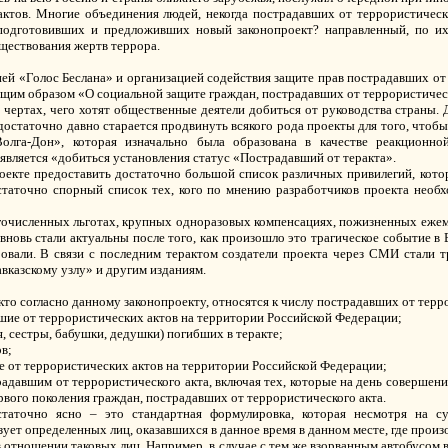
актов. Многие объединения людей, некогда пострадавших от террористичес
 подготовивших и предложивших новый законопроект? направленный, по и
ществования жертв террора.
ией «Голос Беслана» и организацией содействия защите прав пострадавших от
ющим образом «О социальной защите граждан, пострадавших от террористичес
х чертах, чего хотят общественные деятели добиться от руководства страны.
 достаточно давно старается продвинуть всякого рода проекты для того, что
олга-Дон», которая изначально была образована в качестве реакционно
 является «добиться установления статус «Пострадавший от теракта».
оекте предоставить достаточно большой список различных привилегий, кото
статочно спорный список тех, кого по мнению разработчиков проекта необ
очисленных льготах, крупных одноразовых компенсациях, пожизненных еже
новь стали актуальны после того, как произошло это трагическое событие в 
ровали. В связи с последним терактом создатели проекта через СМИ стали 
вказскому узлу» и другим изданиям.
кто согласно данному законопроекту, относятся к числу пострадавших от терр
шие от террористических актов на территории Российской Федерации;
ья, сестры, бабушки, дедушки) погибших в теракте;
в;
ие от террористических актов на территории Российской Федерации;
страдавшим от террористического акта, включая тех, которые на день совершен
рвого поколения граждан, пострадавших от террористического акта.
таточно ясно – это стандартная формулировка, которая несмотря на су
ует определенных лиц, оказавшихся в данное время в данном месте, где произ
 отношении таковых лиц. Например, в случае с тем же взорванным автобусом 