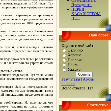
ОБРАЩЕНИЕ
 увечья, выделили по 100 тысяч. Так
Президент...
, в принципе такая «реформа» каким-
ПЕРЕД
ХАСАВЮРТОМ.
остаточно серьезную материальную
ПЕ...
, потерявшим в результате теракта в
в данная сумма на 2004 представляла
ками. Причем нет никакой конкретики
Наш опрос
ственнику, кроме как генетического
одня такая тенденция имеется), но тем
Оцените мой сайт
мом деле не испытывающих никакого
Отлично
получить определенные материальные
Хорошо
сли недоброжелательный родственник
Неплохо
й, и для которой его утрата на самом
Плохо
Ужасно
ерьезные увечья.
ссийской Федерации. Тут тоже много
собы осуществления государственной
Результаты
|
Архив
опросов
стоящего Закона, пострадавшие от
Всего ответов:
117
 льготами (сумма возмещения вреда
ной индексации), предусмотренными
е этой страны. Но получается, что
Статистика
 смогут получить не только огромную
гочисленными привилегиями и льготами