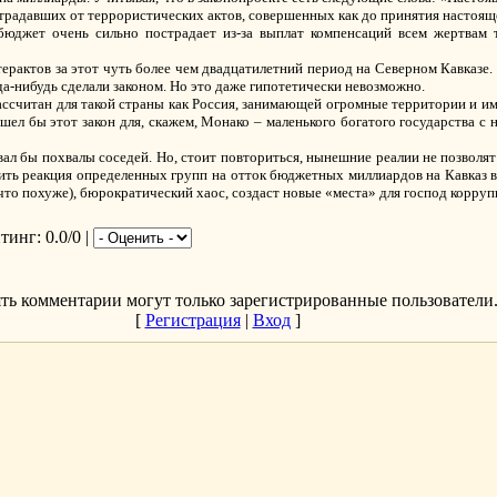
радавших от террористических актов, совершенных как до принятия настоящег
юджет очень сильно пострадает из-за выплат компенсаций всем жертвам т
терактов за этот чуть более чем двадцатилетний период на Северном Кавказе
гда-нибудь сделали законом. Но это даже гипотетически невозможно.
 рассчитан для такой страны как Россия, занимающей огромные территории и
ел бы этот закон для, скажем, Монако – маленького богатого государства с
ал бы похвалы соседей. Но, стоит повториться, нынешние реалии не позволят с
ить реакция определенных групп на отток бюджетных миллиардов на Кавказ в 
что похуже), бюрократический хаос, создаст новые «места» для господ корруп
йтинг
: 0.0/0 |
ть комментарии могут только зарегистрированные пользователи
[
Регистрация
|
Вход
]