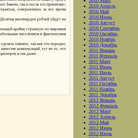
2010 Март
о Закона, так и после его принятия»,
2010 Апрель
ерактов, совершенных за все время
2010 Май
2010 Июнь
. Десятки миллиардов рублей уйдут на
2010 Август
2010 Сентябрь
 имеющей крайне странную по мировым
2010 Октябрь
 небольшим населением и фактическим
2010 Ноябрь
делать таковое, так как это породит,
2010 Декабрь
качестве компенсаций, тут не то, что
2011 Январь
ционеров и так далее.
2011 Февраль
2011 Март
2011 Июнь
2011 Июль
2011 Август
.
2011 Октябрь
2011 Ноябрь
2011 Декабрь
2012 Январь
2012 Февраль
2012 Март
2012 Апрель
2012 Май
2012 Июнь
2012 Июль