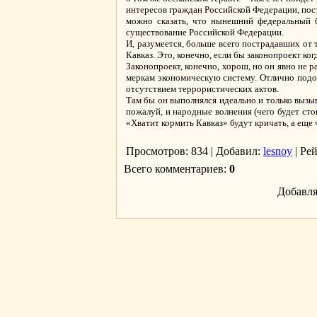
интересов граждан Российской Федерации, пост
можно сказать, что нынешний федеральный б
существование Российской Федерации.
И, разумеется, больше всего пострадавших от 
Кавказ. Это, конечно, если бы законопроект ко
Законопроект, конечно, хорош, но он явно не
меркам экономическую систему. Отлично подош
отсутствием террористических актов.
Там бы он выполнялся идеально и только вызыв
пожалуй, и народные волнения (чего будет сто
«Хватит кормить Кавказ» будут кричать, а еще 
Просмотров
: 834 |
Добавил
:
lesnoy
|
Ре
Всего комментариев
:
0
Добавля