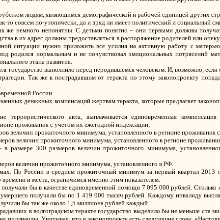
рубежом людям, являющимся демографической и рабочей единицей других стран
ак-то совсем по-утопически, да и вряд ли имеет политический и социальный см
так же немного непонятны. С детьми понятно – они первыми должны получ
ства в их адрес должны предоставляться в распоряжение родителей или опеку
нной ситуации нужно приложить все усилия на активную работу с матерью
 плод родился нормальным и не почувствовал эмоциональных потрясений мат
нального этапа развития.
 долг государство выполнило перед неродившемся человеком. И, возможно, если
о трагедии. Так же к пострадавшим от теракта по этому законопроекту попад
.
овременной России
менных денежных компенсаций жертвам теракта, которые предлагает законопро
ие террористического акта, выплачивается единовременная компенсация
ионе проживания с учетом их ежегодной индексации;
еров величин прожиточного минимума, установленного в регионе проживания с
азмеров величин прожиточного минимума, установленного в регионе проживани
 – в размере 300 размеров величин прожиточного минимума, установленно
змеров величин прожиточного минимума, установленного в РФ.
ах. По России в среднем прожиточный минимум за первый квартал 2013 го
 времени и места, ограничимся именно этим показателем.
, получали бы в качестве единовременной помощи 7 095 000 рублей. Столько
 умершего получали бы по 1 419 000 тысяч рублей. Каждому инвалиду выплач
олучили бы так же около 1,5 миллиона рублей каждый.
адавших в волгоградском теракте государство выделило бы не меньше ста мил
т на миллиарды. Учитывая, что в законопроекте есть следующие слова: «Настоя