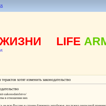
SS
ЖИЗНИ
LIFE
AR
од
 терактов хотят изменить законодательство
одательство
nit-zakonodatelstvo/
тва в отношении них
ась на всю Россию и страны ближнего зарубежья, послужил очередной причин