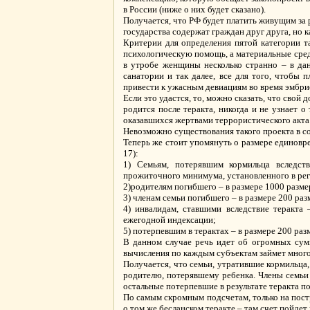
в России (ниже о них будет сказано).
Получается, что РФ будет платить живущим за 
государства содержат граждан друг друга, но к
Критерии для определения пятой категории 
психологическую помощь, а материальные сред
в утробе женщины несколько странно – в да
санатории и так далее, все для того, чтобы
привести к ужасным девиациям во время эмбрио
Если это удастся, то, можно сказать, что свой
родится после теракта, никогда и не узнает 
оказавшихся жертвами террористического акта
Невозможно существования такого проекта в с
Теперь же стоит упомянуть о размере единовре
17):
1) Семьям, потерявшим кормильца вследств
прожиточного минимума, установленного в рег
2)родителям погибшего – в размере 1000 разм
3) членам семьи погибшего – в размере 200 р
4) инвалидам, ставшими вследствие теракта
ежегодной индексации;
5) потерпевшим в терактах – в размере 200 ра
В данном случае речь идет об огромных сумм
вычисления по каждым субъектам займет много
Получается, что семьи, утратившие кормильца
родителю, потерявшему ребенка. Члены семьи
остальные потерпевшие в результате теракта п
По самым скромным подсчетам, только на постр
о том же бесланском теракте – там счет пойде