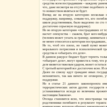
средства всем пострадавшим – каждому раненн
что, даже несмотря на отсутствие подобного з
то новшеством являться не будет.
Взгляд же на вторую категорию несколько 
поддержку, например, семьям тех, кто погибли
школе родственников, было выделено по сто т
достаточно серьезную поддержку).
Но во вторую категорию «пострадавших от тер
насчет опекунства – скажем, брат кого-нибу
(человек может уехать за границу, заниматься 
не менее относится к категории пострадавших
Не то, чтоб это плохо, но такой пункт мож
морального потрясения и психологической тр
средства и «обыграть это дело».
В данном ракурсе бюджет будет терпеть толь
«обыграет дело», могут привести к тому, что 
деле является тяжелым ударом, может остаться
С третьей категорией все достаточно ясно. И с
Далее по списку идут граждане иных государ
непонятного, так как ничего не оговорено, 
поддержки.
Но в статье 21 данного законопроекта им
террористических актов других государств 
устанавливается исходя из величины прожи
настоящим Законом».
Отсюда становится ясно, что иностранцы та
родственники погибшего в результате теракта
компенсацию, которую обещает законопроект в 